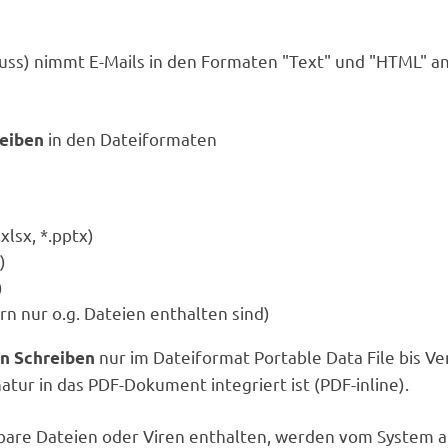
ss) nimmt E-Mails in den Formaten "Text" und "HTML" an
in den Dateiformaten
reiben
xlsx, *.pptx)
)
)
rn nur o.g. Dateien enthalten sind)
nur im Dateiformat Portable Data File bis 
n Schreiben
atur in das PDF-Dokument integriert ist (PDF-inline).
bare Dateien oder Viren enthalten, werden vom System au